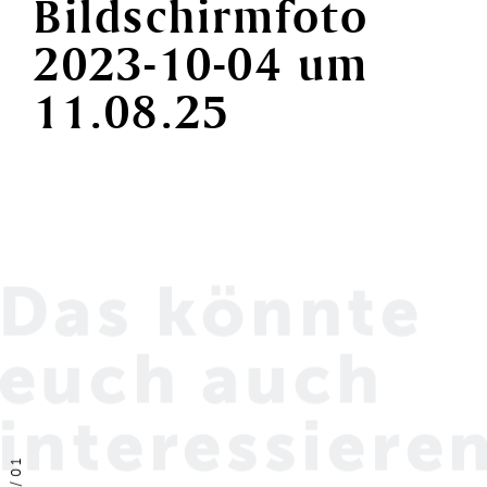
Bildschirmfoto
2023-10-04
um
11.08.25
Das könnte
euch
auch
interessiere
01
/