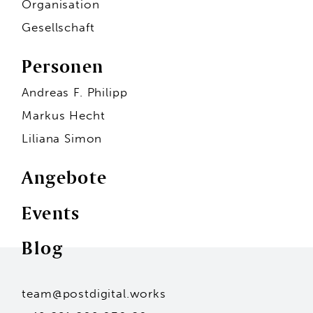
Organisation
Gesellschaft
Personen
Andreas F. Philipp
Markus Hecht
Liliana Simon
Angebote
Events
Personen
Blog
Andreas F. Philipp
Markus Hecht
Liliana Simon
Hans-Jürgen Seidl
team@postdigital.works
Kai Stammler
Unsere Standorte