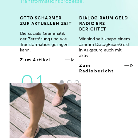
Transformationsprozesse.
ERN­
OTTO SCHARMER
DIALOG RAUM GELD
REAS
ZUR AKTUELLEN ZEIT
RADIO BR2
BERICHTET
ädt
Die soziale Grammatik
um das
der Zerstörung und wie
Wir sind seit knapp einem
 mit
Transformation gelingen
Jahr im DialogRaumGeld
kann.
in Augsburg auch mit
aktiv.
t
Zum Artikel
Zum
Radiobericht