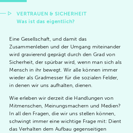
VERTRAUEN & SICHERHEIT
Was ist das eigentlich?
VERTRAUEN & SICHERHEIT – Was
ist das eigentlich?
Eine Gesellschaft, und damit das
Vertrauen gibt Sicherheit in dich
Zusammenleben und der Umgang miteinander
selbst, in die Welt, in der
wird gravierend geprägt durch den Grad von
Organisation.
Aus dieser
Sicherheit
Sicherheit, der spürbar wird, wenn man sich als
heraus, kannst Du
immer tiefer
Mensch in ihr bewegt. Wir alle können immer
vertrauen
und zu Deinem
göttlichen
wieder als Gradmesser für die sozialen Felder,
Kern finden
–
e
ine Positivspirale
in denen wir uns aufhalten, dienen.
kommt in Gang
:
Wie
können wir
Wie erleben wir derzeit die Handlungen von
geschützte Räume durch eine
Mitmenschen, Meinungsmachern und Medien?
Vertrauenskultur entstehen lassen
?
In all den Fragen, die wir uns stellen können,
Wie bauen wir eine
auf Vertrauen
schwingt immer eine wichtige Frage mit: Dient
basierende, postdigitale
das Verhalten dem Aufbau gegenseitigen
Gesellschaft auf
? Das
sind die