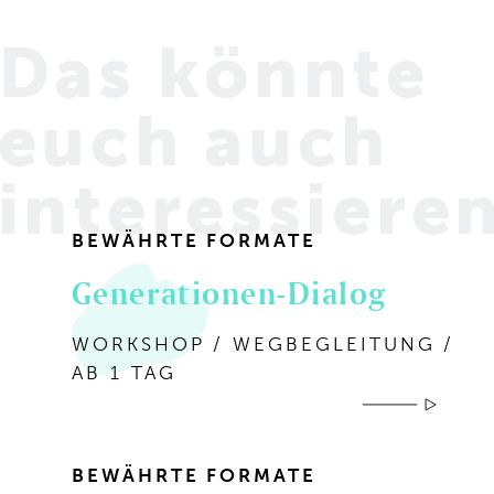
Das könnte
euch
auch
interessiere
BEWÄHRTE FORMATE
Generationen-Dialog
WORKSHOP / WEGBEGLEITUNG /
AB 1 TAG
BEWÄHRTE FORMATE