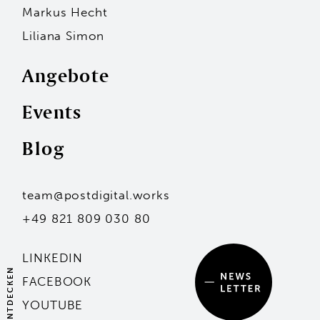
Markus Hecht
Liliana Simon
Angebote
Events
Personen
Blog
Andreas F. Philipp
Markus Hecht
Liliana Simon
Hans-Jürgen Seidl
team@postdigital.works
Kai Stammler
Unsere Standorte
+49 821 809 030 80
Mit dem Eintragen deiner Adresse stimmst du
unserer Datenschutzerklärung zu.
Angebote
LINKEDIN
ENTDECKEN
Events
FACEBOOK
Mit dem Eintragen deiner Adresse stimmst du
unserer Datenschutzerklärung zu.
YOUTUBE
Blog