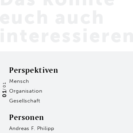
euch
auch
interessiere
Perspektiven
Mensch
01
/
Organisation
01
Gesellschaft
Personen
Andreas F. Philipp