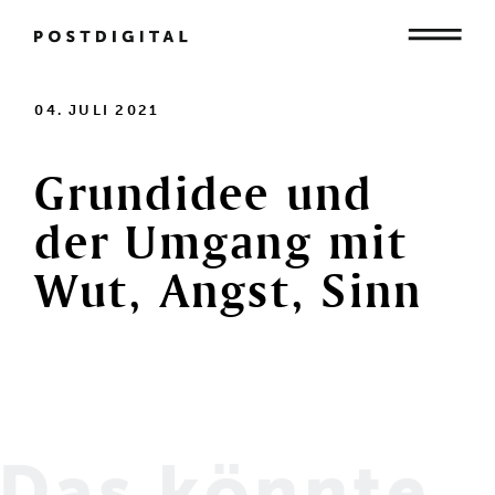
Mensch
04. JULI 2021
Grundidee
und
Organisation
der
Umgang
mit
Wut,
Angst,
Sinn
Gesellschaft
Das könnte