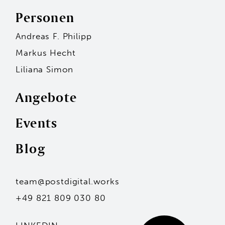
Personen
Andreas F. Philipp
Markus Hecht
Liliana Simon
Angebote
Events
Personen
Blog
Andreas F. Philipp
Markus Hecht
Liliana Simon
Hans-Jürgen Seidl
team@postdigital.works
Kai Stammler
Unsere Standorte
+49 821 809 030 80
Mit dem Eintragen deiner Adresse stimmst du
unserer Datenschutzerklärung zu.
Angebote