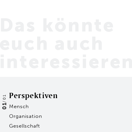
Das könnte
euch
auch
interessiere
Perspektiven
01
/
01
Mensch
Organisation
Gesellschaft