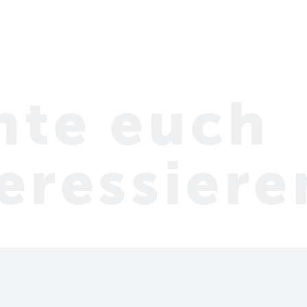
nte euch
eressiere