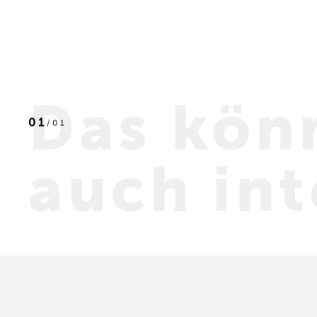
Das kön
01
/
01
auch int