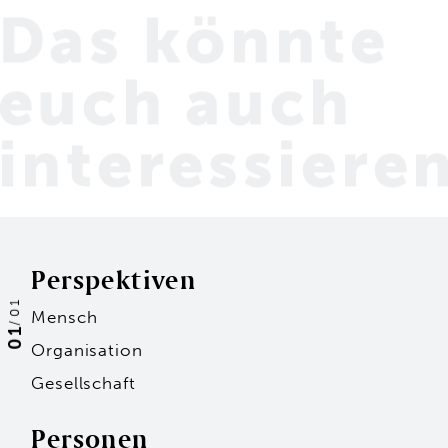
Das könnte
euch
auch
interessiere
Perspektiven
01
Mensch
/
01
Organisation
Gesellschaft
Personen