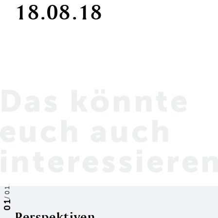
18.08.18
Das könnte
euch
auch
interessiere
01
/
01
Perspektiven