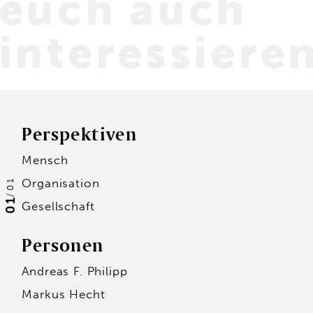
euch
auch
interessiere
Perspektiven
Mensch
Organisation
01
/
01
Gesellschaft
Personen
Andreas F. Philipp
Markus Hecht