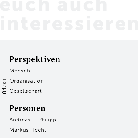
euch
auch
interessiere
Perspektiven
Mensch
Organisation
01
/
01
Gesellschaft
Personen
Andreas F. Philipp
Markus Hecht