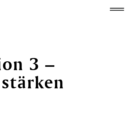
ion
3
–
stärken