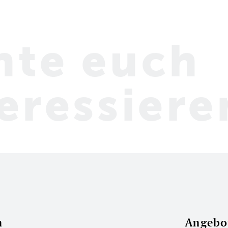
nte euch
eressiere
Personen
n
Angebo