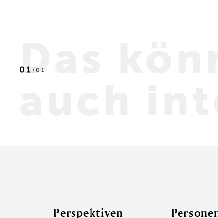
Das kön
01
/
01
auch int
Mensch
Perspektiven
Persone