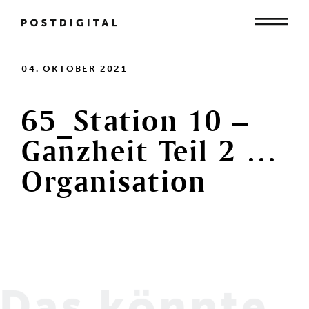
Mensch
04. OKTOBER 2021
65_Station
10
–
Organisation
Ganzheit
Teil
2
…
Organisation
Gesellschaft
Das könnte