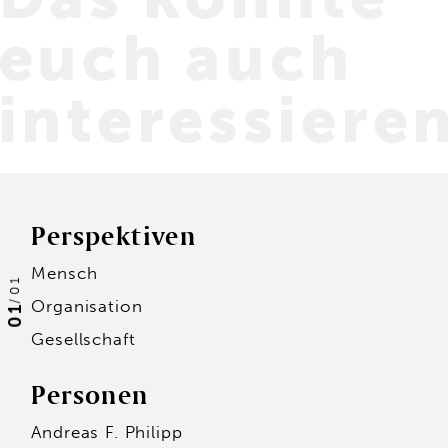
euch
auch
interessiere
Perspektiven
Mensch
01
/
Organisation
01
Gesellschaft
Personen
Andreas F. Philipp