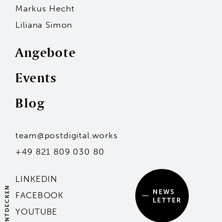
Markus Hecht
Liliana Simon
Angebote
Events
Personen
Blog
Andreas F. Philipp
Markus Hecht
Liliana Simon
Hans-Jürgen Seidl
team@postdigital.works
Kai Stammler
Unsere Standorte
+49 821 809 030 80
Mit dem Eintragen deiner Adresse stimmst du
unserer Datenschutzerklärung zu.
Angebote
LINKEDIN
ENTDECKEN
Events
FACEBOOK
Mit dem Eintragen deiner Adresse stimmst du
unserer Datenschutzerklärung zu.
YOUTUBE
Blog