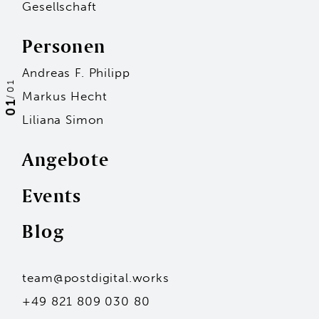
Gesellschaft
Personen
Andreas F. Philipp
01
Markus Hecht
/
01
Liliana Simon
Angebote
Events
Personen
Blog
Andreas F. Philipp
Markus Hecht
Liliana Simon
Hans-Jürgen Seidl
team@postdigital.works
Kai Stammler
Unsere Standorte
+49 821 809 030 80
Mit dem Eintragen deiner Adresse stimmst du
unserer Datenschutzerklärung zu.