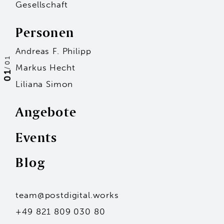
Gesellschaft
Personen
Andreas F. Philipp
01
Markus Hecht
/
01
Liliana Simon
Angebote
Events
Personen
Blog
Andreas F. Philipp
Markus Hecht
Liliana Simon
Hans-Jürgen Seidl
team@postdigital.works
Kai Stammler
Unsere Standorte
+49 821 809 030 80
Mit dem Eintragen deiner Adresse stimmst du
unserer Datenschutzerklärung zu.