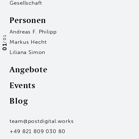
Gesellschaft
Personen
Andreas F. Philipp
01
Markus Hecht
/
01
Liliana Simon
Angebote
Events
Personen
Blog
Andreas F. Philipp
Markus Hecht
Liliana Simon
Hans-Jürgen Seidl
team@postdigital.works
Kai Stammler
Unsere Standorte
+49 821 809 030 80
Mit dem Eintragen deiner Adresse stimmst du
unserer Datenschutzerklärung zu.