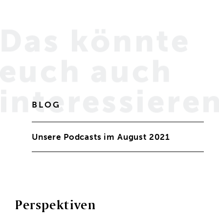
Das könnte
euch
auch
interessiere
BLOG
Unsere Podcasts im August 2021
Perspektiven