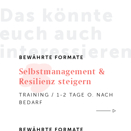
Das könnte
euch
auch
interessiere
BEWÄHRTE FORMATE
Selbstmanagement &
Resilienz steigern
TRAINING / 1-2 TAGE O. NACH
BEDARF
BEWÄHRTE FORMATE