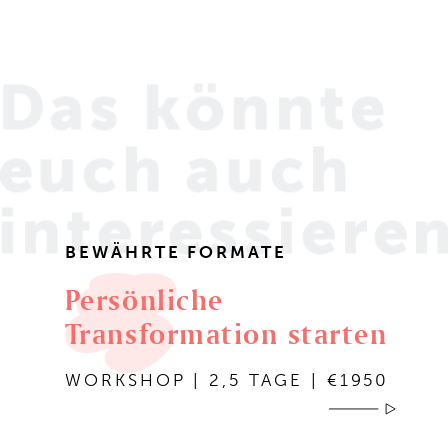
Das könnte
euch
auch
interessiere
BEWÄHRTE FORMATE
Persönliche
Transformation starten
WORKSHOP | 2,5 TAGE | €1950