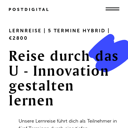
Mensch
LERNREISE | 5 TERMINE HYBRID |
€2800
Reise
durch
das
Organisation
U
-
Innovation
gestalten
Gesellschaft
lernen
Unsere Lernreise führt dich als Teilnehmer in