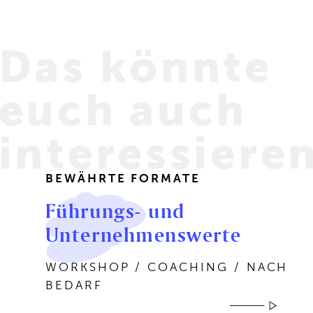
Das könnte
euch
auch
interessiere
BEWÄHRTE FORMATE
Führungs- und
Unternehmenswerte
WORKSHOP / COACHING / NACH
BEDARF