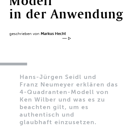
Modell
in
der
Anwendung
geschrieben von
Markus Hecht
Hans-Jürgen Seidl und
Franz
Neumeyer erklären das
4-Quadranten-Modell von
Ken Wilber und was es zu
beachten gilt, um es
authentisch und
glaubhaft einzusetzen.