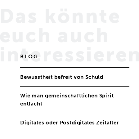
Das könnte
euch
auch
interessiere
BLOG
Bewusstheit befreit von Schuld
Wie man gemeinschaftlichen Spirit
entfacht
Digitales oder Postdigitales Zeitalter