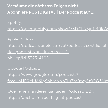
Versäume die nächsten Folgen nicht.
A
bonniere POSTDIGITAL | Der Podcast auf …
Spotify:
https://open.spotify.com/show/7BDCLNAjp1I40IoW
Apple Podcast:
https://podcasts.apple.com/at/podcast/postdigital
der-podcast-von-dr-andreas-f-
philipp/id1537314108
Google Podcast:
https://www.google.com/podcasts?
feed=aHR0cHM6Ly9hbmNob3IuZm0vcy8zY2Q5Nm
Oder einem anderen gängigen Podcast,
z
.B.:
https://anchor.fm/postdigital-podcast