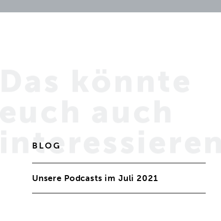
Das könnte
euch
auch
interessiere
BLOG
Unsere Podcasts im Juli 2021