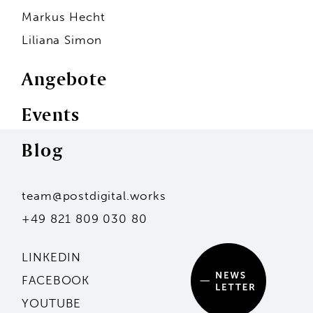
Markus Hecht
Liliana Simon
Angebote
Events
Personen
Blog
Andreas F. Philipp
Markus Hecht
Liliana Simon
Hans-Jürgen Seidl
team@postdigital.works
Kai Stammler
Unsere Standorte
+49 821 809 030 80
Mit dem Eintragen deiner Adresse stimmst du
unserer Datenschutzerklärung zu.
Angebote
LINKEDIN
Events
FACEBOOK
Mit dem Eintragen deiner Adresse stimmst du
unserer Datenschutzerklärung zu.
YOUTUBE
Blog