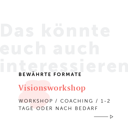
Das könnte
euch
auch
interessiere
BEWÄHRTE FORMATE
Visionsworkshop
WORKSHOP / COACHING / 1-2
TAGE ODER NACH BEDARF