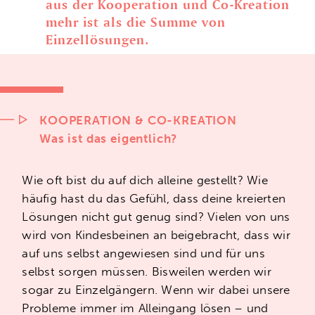
aus der Kooperation und Co-Kreation
mehr ist als die Summe von
Einzellösungen.
KOOPERATION & CO-KREATION
Was ist das eigentlich?
Wie oft bist du auf dich alleine gestellt? Wie
Echte
Kooperation
und Co-Kreation
häufig hast du das Gefühl, dass deine kreierten
sind
die
große
Entwicklungsa
ufgabe
Lösungen nicht gut genug sind? Vielen von uns
unserer Zeit
. Darum befassen wir
wird von Kindesbeinen an beigebracht, dass wir
uns intensiv mit de
n
Frage
n
: Wie
auf uns selbst angewiesen sind und für uns
kannst du deine
persönliche
selbst sorgen müssen. Bisweilen werden wir
Kooperationsfähigkeit steigern
?
W
ie
sogar zu Einzelgängern. Wenn wir dabei unsere
bringen wir nach unterschiedlichen
Probleme immer im Alleingang lösen – und