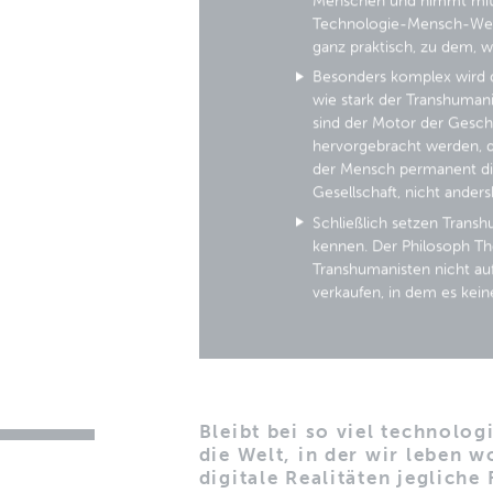
Menschen und nimmt mit d
Technologie-Mensch-Wese
ganz praktisch, zu dem, 
Besonders komplex wird d
wie stark der Transhuman
sind der Motor der Gesch
hervorgebracht werden, d
der Mensch permanent di
Gesellschaft, nicht ander
Schließlich setzen Transh
kennen. Der Philosoph Th
Transhumanisten nicht auf
verkaufen, in dem es kei
Bleibt bei so viel technolo
die Welt, in der wir leben w
digitale Realitäten jeglich