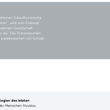
ltlichen Zukunftswünsche.
hlten“, wird zum Follower
odernen Gesellschaft
iel dar: Das Firmenzeichen
r paradiesischen (Ur)-Schuld
logien des letzten
der Menschen Struktur,