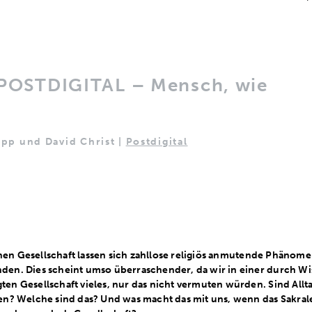
POSTDIGITAL – Mensch, wie
ipp und David Christ |
Postdigital
en Gesellschaft lassen sich zahllose religiös anmutende Phänomen
nden. Dies scheint umso überraschender, da wir in einer durch W
ten Gesellschaft vieles, nur das nicht vermuten würden. Sind Allt
eten? Welche sind das? Und was macht das mit uns, wenn das Sakra