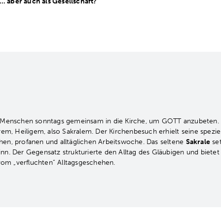
… aber auch als Gesellschaft?
en Menschen sonntags gemeinsam in die Kirche, um GOTT anzubeten. 
, Heiligem, also Sakralem. Der Kirchenbesuch erhielt seine spezie
hen, profanen und alltäglichen Arbeitswoche. Das seltene
Sakrale
set
inn. Der Gegensatz strukturierte den Alltag des Gläubigen und biete
om „verfluchten“ Alltagsgeschehen.