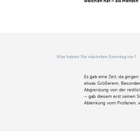
weichen hat – als Mensch 
Was haben Sie nächsten Sonntag vor?
Es gab eine Zeit, da ging
etwas Größerem, Besonderem
Abgrenzung von der restlic
– gab diesem erst seinen S
Ablenkung vom Profanen, v