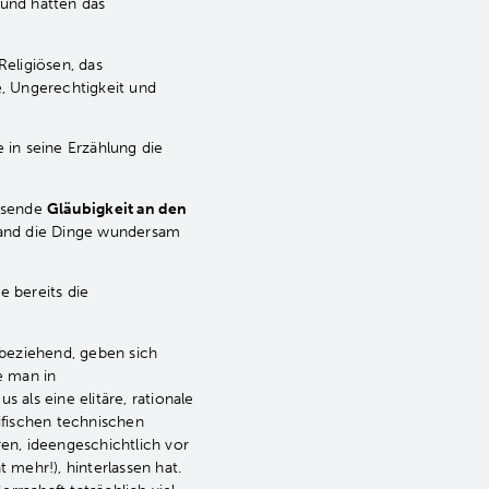
 und hatten das
eligiösen, das
e, Ungerechtigkeit und
 in seine Erzählung die
chsende
Gläubigkeit an den
 Hand die Dinge wundersam
 bereits die
 beziehend, geben sich
e man in
 als eine elitäre, rationale
fischen technischen
en, ideengeschichtlich vor
 mehr!), hinterlassen hat.