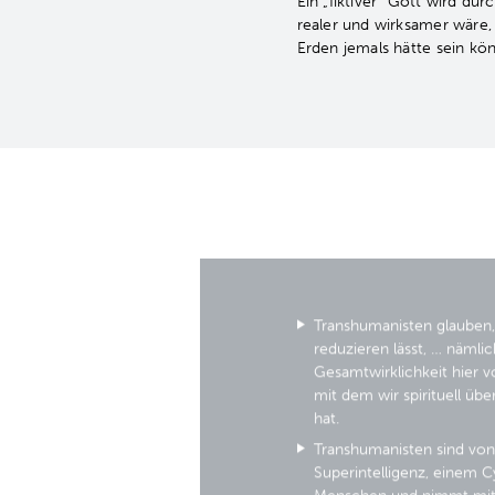
Ein „fiktiver“ Gott wird du
realer und wirksamer wäre,
Erden jemals hätte sein kö
Transhumanisten glauben, 
reduzieren lässt, … nämlic
Gesamtwirklichkeit hier v
mit dem wir spirituell üb
hat.
Transhumanisten sind von
Superintelligenz, einem Cy