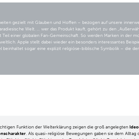
eiten gezielt mit Glauben und Hoffen – bezogen auf unsere innerwe
 paradiesische Welt. … wer das Produkt kauft, gehört zu den „Außerwä
t Teil einer globalen Fan-Gemeinschaft. So werden Marken in der m
weltlich. Apple stellt dabei wieder ein besonders interessantes Beisp
beinhaltet sogar eine explizit religiöse-biblische Symbolik – die de
chtigen Funktion der Welterklärung zeigen die groß angelegten
Ideo
onscharakter
. Als quasi-religiöse Bewegungen gaben sie dem Alltag 