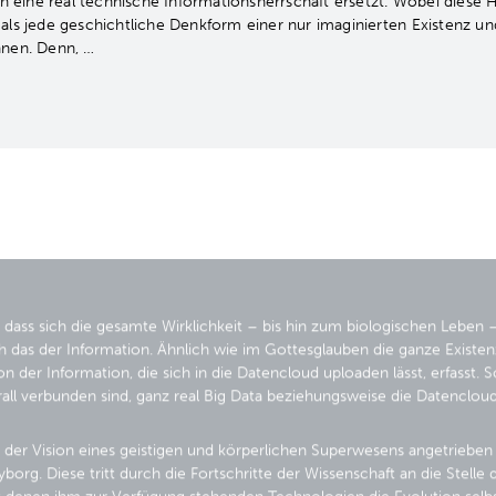
rch eine real technische Informationsherrschaft ersetzt. Wobei diese H
 als jede geschichtliche Denkform einer nur imaginierten Existenz un
nnen. Denn, …
dass sich die gesamte Wirklichkeit – bis hin zum biologischen Leben –
h das der Information. Ähnlich wie im Gottesglauben die ganze Existenz 
on der Information, die sich in die Datencloud uploaden lässt, erfasst.
erall verbunden sind, ganz real Big Data beziehungsweise die Datenclou
 der Vision eines geistigen und körperlichen Superwesens angetrieben 
borg. Diese tritt durch die Fortschritte der Wissenschaft an die Stelle