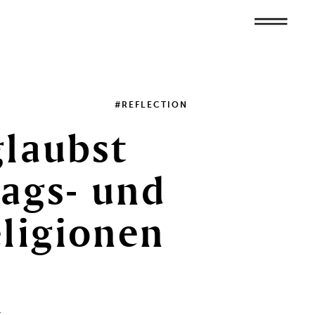
#REFLECTION
glaubst
tags-
und
eligionen