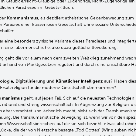
ch in Gläubige/Nicht-Gläubige oder Zugehörige/Nicht-Zugehörige ein
tlichen Paradieses im (Gebets-)Buch:
 der
Kommunismus
, als dezidiert atheistische Gegenbewegung zum R
n Paradies einer klassenlosen Gesellschaft ohne soziale Unterschied
chaffen.
r eine besonders zynische Variante dieses Paradieses und integrierte
h reine, übermenschliche, also quasi göttliche Bevölkerung.
ung geht die vor allem nach dem zweiten Weltkrieg zunehmend wa
bst anhand von Marktgesetzen reguliert und durch eine unsichtbare
logie, Digitalisierung und Künstlicher Intelligenz
aus? Haben diese
r Ersatzreligion für die moderne Gesellschaft übernommen?
humanismus
geht, auf jeden Fall. Sich auf die neuesten Technologien
rational und streng wissenschaftlich. In Abgrenzung zur Religion, di
 eher verachtet und lächerlich macht, sieht sich der Transhumanismus
uung. Die transhumanistische Bewegung ist, wenn wir von den spezi
n Wissenschaftsbereichen, auf die sie sich bezieht, etwas abstrahier
Lücke, die der von Nietzsche besagte „Tod Gottes“ (Wir glauben nicht