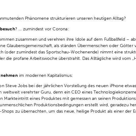
anmutenden Phänomene strukturieren unseren heutigen Alltag?
nbesuch
? … zumindest vor Corona:
men zusammen und verehren ihre Idole auf dem Fußballfeld – abs
eine Glaubensgemeinschaft, als ständen Übermenschen oder Götter v
h (oder zumindest das Sportschau-Wochenende) nimmt eine struktu
der die profane Arbeitswoche überstrahlt. Das Alltägliche wird vom „
ernehmen
im modernen Kapitalismus:
 von Steve Jobs bei der jährlichen Vorstellung des neuen iPhone etw
in weltweit verehrter Guru, denn ein CEO eines Technologiekonzernes
n Markteintritt eines Produktes mit gemessen an seinen Produktion
l unmenschlichen Produktionsbedingungen erstellt wird, geradezu her
e-Shops zu übernachten, um das neue, heilige Produkt als einer der 