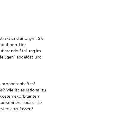
trakt und anonym. Sie
or ihnen. Der
rierende Stellung im
Heiligen“ abgelöst und
as prophetenhaftes?
? Wie ist es rational zu
skosten exorbitanten
beisehnen, sodass sie
Ersten anzufassen?