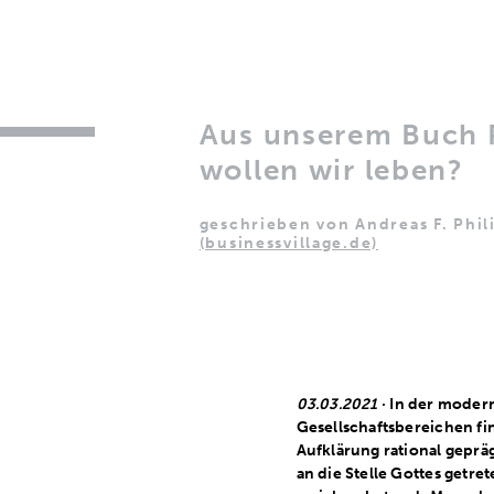
Aus unserem Buch 
wollen wir leben?
geschrieben von Andreas F. Phil
(businessvillage.de)
03.03.2021
· In der modern
Gesellschaftsbereichen fi
Aufklärung rational gepräg
an die Stelle Gottes getr