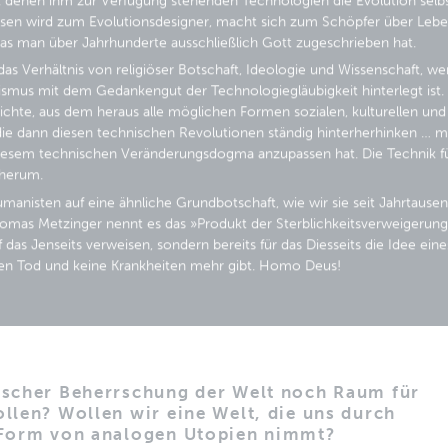
enen ihm zur Verfügung stehenden Technologien die Evolution selbst
n wird zum Evolutionsdesigner, macht sich zum Schöpfer über Leben
was man über Jahrhunderte ausschließlich Gott zugeschrieben hat.
as Verhältnis von religiöser Botschaft, Ideologie und Wissenschaft, 
ismus mit dem Gedankengut der Technologiegläubigkeit hinterlegt ist.
ichte, aus dem heraus alle möglichen Formen sozialen, kulturellen und
ie dann diesen technischen Revolutionen ständig hinterherhinken … mi
esem technischen Veränderungsdogma anzupassen hat. Die Technik f
sherum.
umanisten auf eine ähnliche Grundbotschaft, wie wir sie seit Jahrtause
omas Metzinger nennt es das »Produkt der Sterblichkeitsverweigerung«
 das Jenseits verweisen, sondern bereits für das Diesseits die Idee eine
nen Tod und keine Krankheiten mehr gibt. Homo Deus!
gischer Beherrschung der Welt noch Raum für
ollen? Wollen wir eine Welt, die uns durch
e Form von analogen Utopien nimmt?