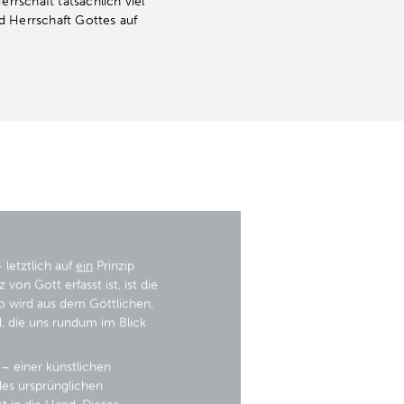
errschaft tatsächlich viel
d Herrschaft Gottes auf
 letztlich auf
ein
Prinzip
von Gott erfasst ist, ist die
 So wird aus dem Göttlichen,
d, die uns rundum im Blick
– einer künstlichen
 des ursprünglichen