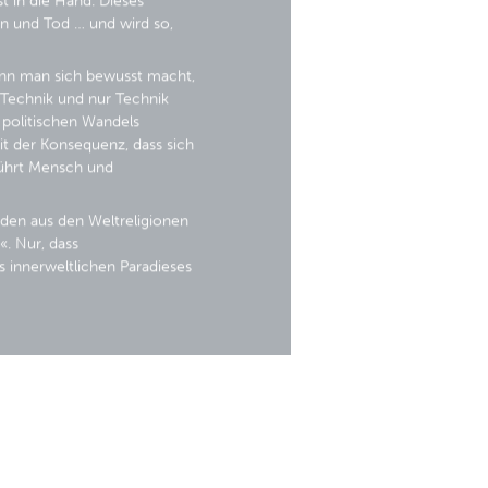
 in die Hand. Dieses
 und Tod … und wird so,
wenn man sich bewusst macht,
 Technik und nur Technik
 politischen Wandels
t der Konsequenz, dass sich
ührt Mensch und
nden aus den Weltreligionen
. Nur, dass
s innerweltlichen Paradieses