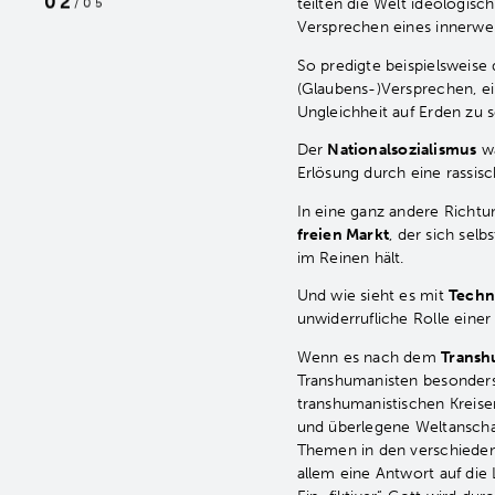
02
teilten die Welt ideologis
/
05
Versprechen eines innerwel
So predigte beispielsweise
(Glaubens-)Versprechen, ei
Ungleichheit auf Erden zu s
Der
Nationalsozialismus
wa
Erlösung durch eine rassisc
In eine ganz andere Richt
freien Markt
, der sich sel
im Reinen hält.
Und wie sieht es mit
Techno
unwiderrufliche Rolle eine
Wenn es nach dem
Trans
Transhumanisten besonders 
transhumanistischen Kreisen
und überlegene Weltanscha
Themen in den verschiedene
allem eine Antwort auf die 